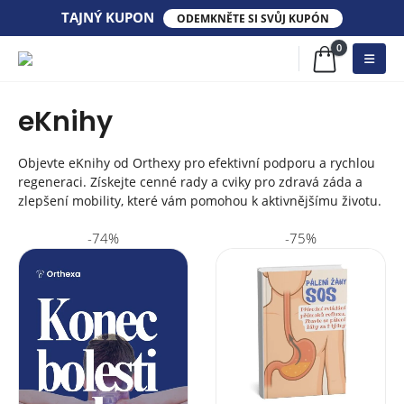
TAJNÝ KUPON​​
ODEMKNĚTE SI SVŮJ KUPÓN
0
eKnihy
Objevte eKnihy od Orthexy pro efektivní podporu a rychlou
regeneraci. Získejte cenné rady a cviky pro zdravá záda a
zlepšení mobility, které vám pomohou k aktivnějšímu životu.
-74%
-75%