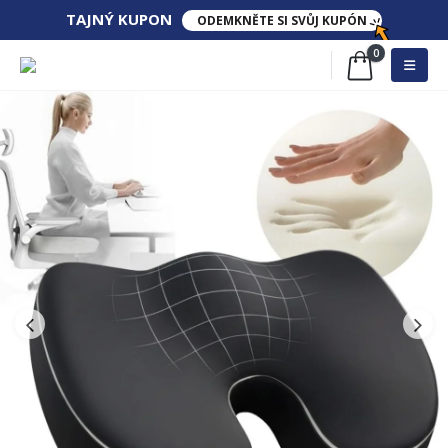
TAJNÝ KUPON​​
ODEMKNĚTE SI SVŮJ KUPÓN
0