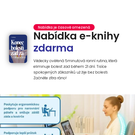
Nabídka je časově omezená
Nabídka e-knihy
zdarma
Vědecky ověřená 5minutová ranní rutina, která
eliminuje bolest zad během 21 dní. Tisíce
spokojených zákazníků už žije bez bolesti.
Začněte zítra ráno!