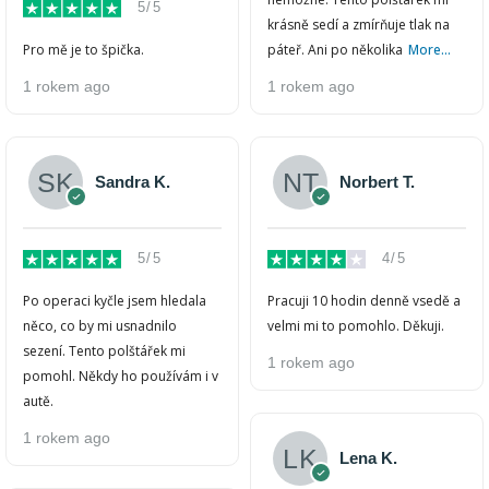
5/5
krásně sedí a zmírňuje tlak na
Pro mě je to špička.
páteř. Ani po několika
More...
1 rokem ago
1 rokem ago
Sandra K.
Norbert T.
5/5
4/5
Po operaci kyčle jsem hledala
Pracuji 10 hodin denně vsedě a
něco, co by mi usnadnilo
velmi mi to pomohlo. Děkuji.
sezení. Tento polštářek mi
1 rokem ago
pomohl. Někdy ho používám i v
autě.
1 rokem ago
Lena K.