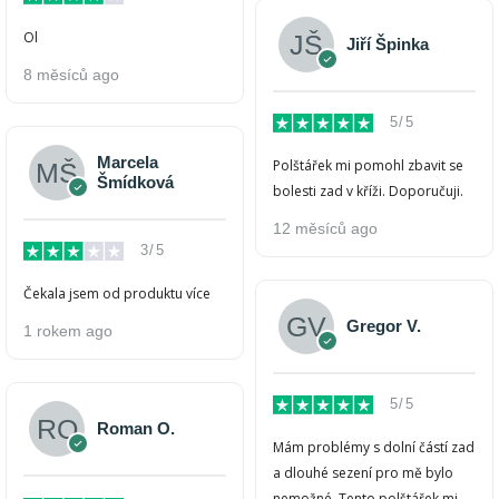
Ol
Jiří Špinka
8 měsíců ago
5/5
Marcela
Polštářek mi pomohl zbavit se
Šmídková
bolesti zad v kříži. Doporučuji.
12 měsíců ago
3/5
Čekala jsem od produktu více
Gregor V.
1 rokem ago
5/5
Roman O.
Mám problémy s dolní částí zad
a dlouhé sezení pro mě bylo
nemožné. Tento polštářek mi