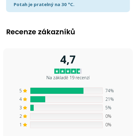
Potah je pratelný na 30 °C.
Recenze zákazníků
4,7
Na základě 19 recenzí
5
74%
4
21%
3
5%
2
0%
1
0%