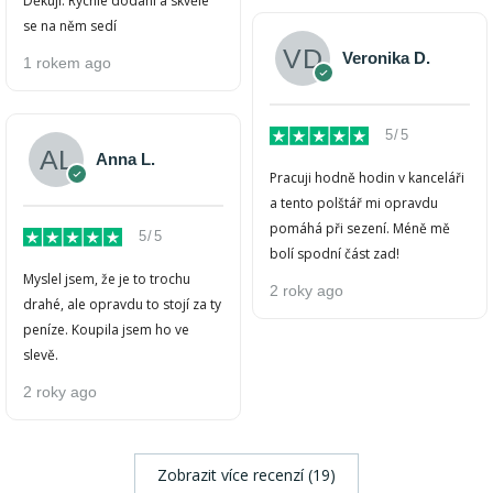
Děkuji. Rychlé dodání a skvěle
se na něm sedí
Veronika D.
1 rokem ago
5/5
Anna L.
Pracuji hodně hodin v kanceláři
a tento polštář mi opravdu
pomáhá při sezení. Méně mě
5/5
bolí spodní část zad!
Myslel jsem, že je to trochu
2 roky ago
drahé, ale opravdu to stojí za ty
peníze. Koupila jsem ho ve
slevě.
2 roky ago
Zobrazit více recenzí (19)