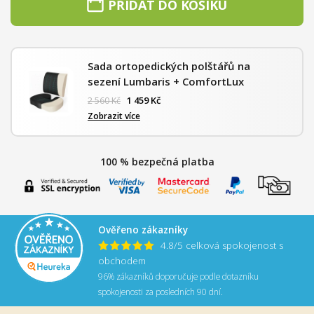
PŘIDAT DO KOŠÍKU
Sada ortopedických polštářů na
sezení Lumbaris + ComfortLux
1 459
Kč
2 560
Kč
Zobrazit více
100 % bezpečná platba
Ověřeno zákazníky
4.8/5 celková spokojenost s
obchodem
96% zákazníků doporučuje podle dotazníku
spokojenosti za posledních 90 dní.