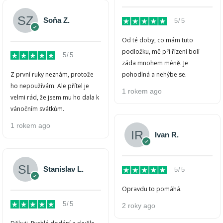
Soňa Z.
5/5
Od té doby, co mám tuto
podložku, mě při řízení bolí
5/5
záda mnohem méně. Je
Z první ruky neznám, protože
pohodlná a nehýbe se.
ho nepoužívám. Ale přítel je
1 rokem ago
velmi rád, že jsem mu ho dala k
vánočním svátkům.
1 rokem ago
Ivan R.
Stanislav L.
5/5
Opravdu to pomáhá.
5/5
2 roky ago