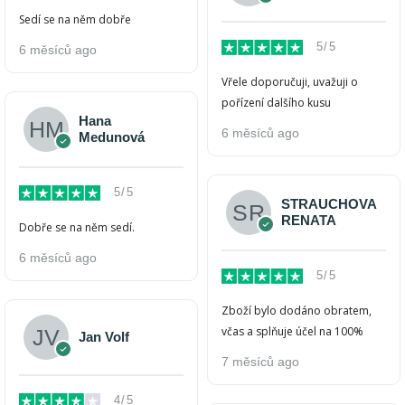
Sedí se na něm dobře
5/5
6 měsíců ago
Vřele doporučuji, uvažuji o
pořízení dalšího kusu
Hana
6 měsíců ago
Medunová
5/5
STRAUCHOVA
RENATA
Dobře se na něm sedí.
6 měsíců ago
5/5
Zboží bylo dodáno obratem,
včas a splňuje účel na 100%
Jan Volf
7 měsíců ago
4/5