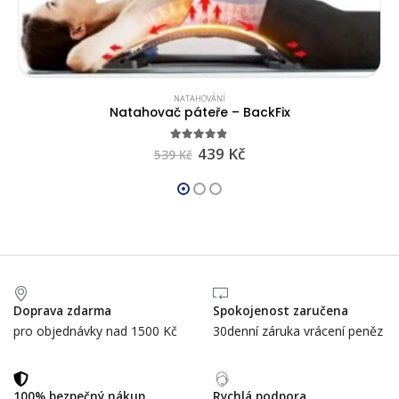
NATAHOVÁNÍ
Natahovač páteře – BackFix
4.75
out of 5
439
Kč
539
Kč
Doprava zdarma
Spokojenost zaručena
pro objednávky nad 1500 Kč
30denní záruka vrácení peněz
100% bezpečný nákup
Rychlá podpora