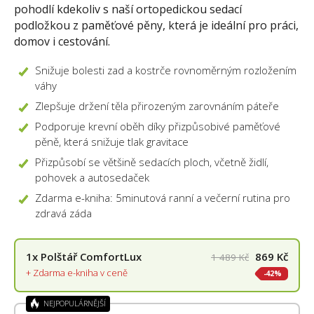
pohodlí kdekoliv s naší ortopedickou sedací
podložkou z paměťové pěny, která je ideální pro práci,
domov i cestování.
Snižuje bolesti zad a kostrče rovnoměrným rozložením
váhy
Zlepšuje držení těla přirozeným zarovnáním páteře
Podporuje krevní oběh díky přizpůsobivé paměťové
pěně, která snižuje tlak gravitace
Přizpůsobí se většině sedacích ploch, včetně židlí,
pohovek a autosedaček
Zdarma e-kniha: 5minutová ranní a večerní rutina pro
zdravá záda
1x
Polštář ComfortLux
869 Kč
1 489 Kč
+ Zdarma e-kniha v ceně
42%
NEJPOPULÁRNĚJŠÍ