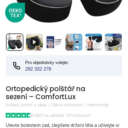
Pro objednávky volejte:
292 332 278
Ortopedický polštář na
sezení – ComfortLux
Ischias, kostrč a záda | Úleva od bolesti | Hemoroidy
4.68/5 na základě 19 hodnocení
Ulevte bolestem zad, zlepšete držení těla a užívejte si