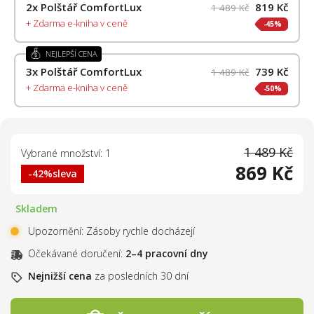
2x
Polštář ComfortLux
819 Kč
1 489 Kč
+ Zdarma e-kniha v ceně
45%
NEJLEPŠÍ CENA
3x
Polštář ComfortLux
739 Kč
1 489 Kč
+ Zdarma e-kniha v ceně
50%
1 489 Kč
Vybrané množství: 1
869 Kč
-42%
sleva
Skladem
Upozornění: Zásoby rychle docházejí
Očekávané doručení:
2–4 pracovní dny
Nejnižší cena
za posledních 30 dní