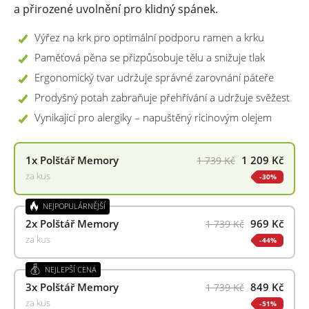
a přirozené uvolnění pro klidný spánek.
Výřez na krk pro optimální podporu ramen a krku
Paměťová pěna se přizpůsobuje tělu a snižuje tlak
Ergonomický tvar udržuje správné zarovnání páteře
Prodyšný potah zabraňuje přehřívání a udržuje svěžest
Vynikající pro alergiky – napuštěný ricinovým olejem
1x
Polštář Memory
1 209 Kč
1 739 Kč
za kus
30%
NEJPOPULÁRNĚJŠÍ
2x
Polštář Memory
969 Kč
1 739 Kč
za kus
44%
NEJLEPŠÍ CENA
3x
Polštář Memory
849 Kč
1 739 Kč
za kus
51%