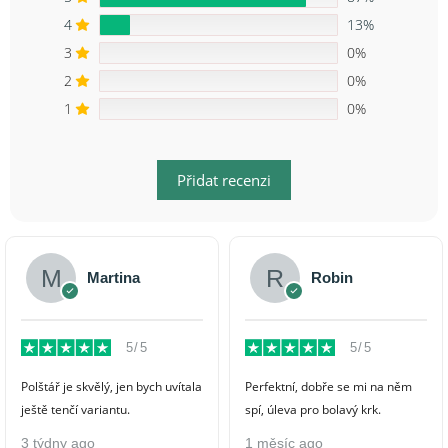
4
13%
3
0%
2
0%
1
0%
Přidat recenzi
Martina
Robin
5/5
5/5
Polštář je skvělý, jen bych uvítala
Perfektní, dobře se mi na něm
ještě tenčí variantu.
spí, úleva pro bolavý krk.
3 týdny ago
1 měsíc ago