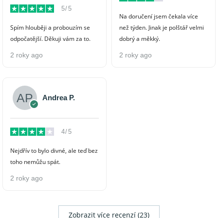
5/5
Na doručení jsem čekala více
Spím hlouběji a probouzím se
než týden. Jinak je polštář velmi
odpočatější. Děkuji vám za to.
dobrý a měkký.
2 roky ago
2 roky ago
Andrea P.
4/5
Nejdřív to bylo divné, ale teď bez
toho nemůžu spát.
2 roky ago
Zobrazit více recenzí (23)