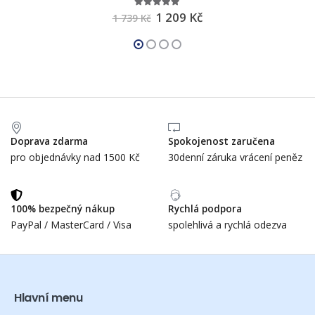
4.87
out of 5
1 209
Kč
1 739
Kč
Doprava zdarma
Spokojenost zaručena
pro objednávky nad 1500 Kč
30denní záruka vrácení peněz
100% bezpečný nákup
Rychlá podpora
PayPal / MasterCard / Visa
spolehlivá a rychlá odezva
Hlavní menu