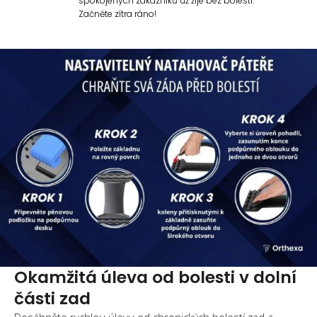
spokojených zákazníků už žije bez bolesti.
Začněte zítra ráno!
Okamžitá úleva od bolesti v dolní
části zad