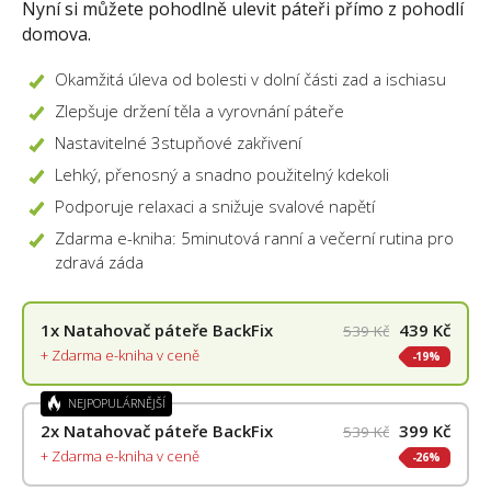
Nyní si můžete pohodlně ulevit páteři přímo z pohodlí
domova.
Okamžitá úleva od bolesti v dolní části zad a ischiasu
Zlepšuje držení těla a vyrovnání páteře
Nastavitelné 3stupňové zakřivení
Lehký, přenosný a snadno použitelný kdekoli
Podporuje relaxaci a snižuje svalové napětí
Zdarma e-kniha: 5minutová ranní a večerní rutina pro
zdravá záda
1x
Natahovač páteře BackFix
439 Kč
539 Kč
+ Zdarma e-kniha v ceně
19%
NEJPOPULÁRNĚJŠÍ
2x
Natahovač páteře BackFix
399 Kč
539 Kč
+ Zdarma e-kniha v ceně
26%