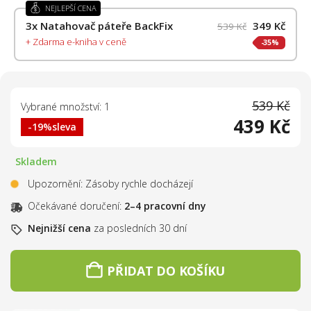
NEJLEPŠÍ CENA
3x
Natahovač páteře BackFix
349 Kč
539 Kč
+ Zdarma e-kniha v ceně
35%
539 Kč
Vybrané množství: 1
439 Kč
-19%
sleva
Skladem
Upozornění: Zásoby rychle docházejí
Očekávané doručení:
2–4 pracovní dny
Nejnižší cena
za posledních 30 dní
PŘIDAT DO KOŠÍKU