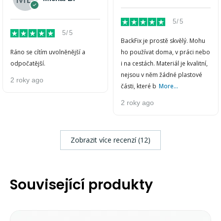
5/5
5/5
BackFix je prostě skvělý. Mohu
Ráno se cítím uvolněnější a
ho používat doma, v práci nebo
odpočatější.
i na cestách. Materiál je kvalitní,
nejsou v něm žádné plastové
2 roky ago
části, které b
More...
2 roky ago
Zobrazit více recenzí (12)
Související produkty