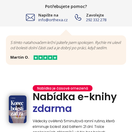
Potřebujete pomoc?
Napište na
Zavolejte
info@orthexa.cz
292 332 278
S tímto natahovačem krční páteře jsem spokojen. Rychle mi ulevil
od bolesti dolní části zad a je dobrý po práci, když sedím.
Martin O.
Nabídka je časově omezená
Nabídka e-knihy
zdarma
Vědecky ověřená 5minutová ranní rutina, která
eliminuje bolest zad během 21 dní. Tisíce