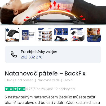
Pro objednávky volejte:
292 332 278
Natahovač páteře – BackFix
Ulevuje od bolesti | Narovná záda | Uvolní
4.75/5 na základě 12 hodnocení
S nastavitelným natahovačem BackFix můžete zažít
okamžitou úlevu od bolesti v dolní části zad a ischiasu.