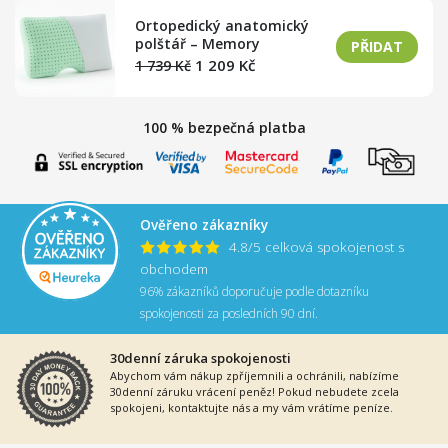
Ortopedický anatomický
polštář – Memory
PŘIDAT
1 209
Kč
1 739
Kč
100 % bezpečná platba
Ověřeno zákazníky
4.8/5 celková spokojenost s
obchodem
96% zákazníků doporučuje podle dotazníku
spokojenosti za posledních 90 dní.
30denní záruka spokojenosti
Abychom vám nákup zpříjemnili a ochránili, nabízíme
30denní záruku vrácení peněz! Pokud nebudete zcela
spokojeni, kontaktujte nás a my vám vrátíme peníze.