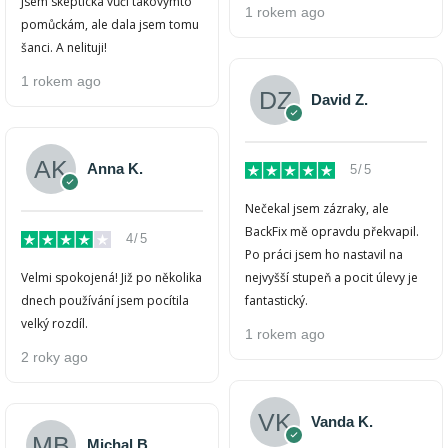
Jsem skeptická vůči takovýmto
1 rokem ago
pomůckám, ale dala jsem tomu
šanci. A nelituji!
1 rokem ago
David Z.
Anna K.
5/5
Nečekal jsem zázraky, ale
BackFix mě opravdu překvapil.
4/5
Po práci jsem ho nastavil na
Velmi spokojená! Již po několika
nejvyšší stupeň a pocit úlevy je
dnech používání jsem pocítila
fantastický.
velký rozdíl.
1 rokem ago
2 roky ago
Vanda K.
Michal B.