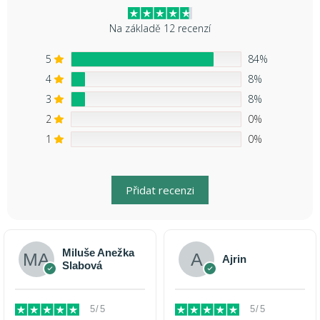
Na základě 12 recenzí
5
84%
4
8%
3
8%
2
0%
1
0%
Přidat recenzi
Miluše Anežka
Ajrin
Slabová
5/5
5/5