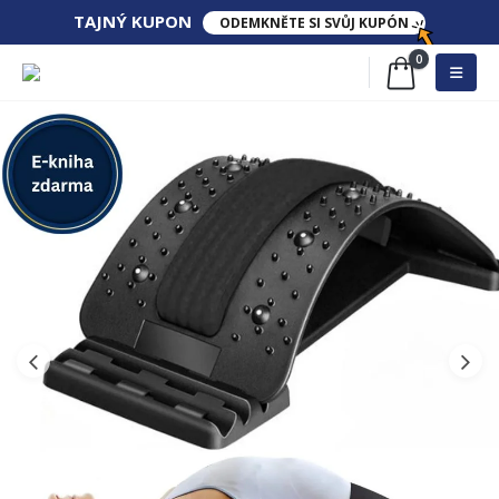
TAJNÝ KUPON​​
ODEMKNĚTE SI SVŮJ KUPÓN
0