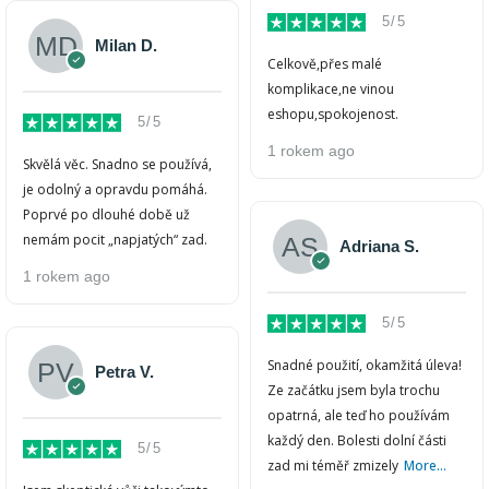
5/5
Milan D.
Celkově,přes malé
komplikace,ne vinou
eshopu,spokojenost.
5/5
1 rokem ago
Skvělá věc. Snadno se používá,
je odolný a opravdu pomáhá.
Poprvé po dlouhé době už
nemám pocit „napjatých“ zad.
Adriana S.
1 rokem ago
5/5
Snadné použití, okamžitá úleva!
Petra V.
Ze začátku jsem byla trochu
opatrná, ale teď ho používám
každý den. Bolesti dolní části
5/5
zad mi téměř zmizely
More...