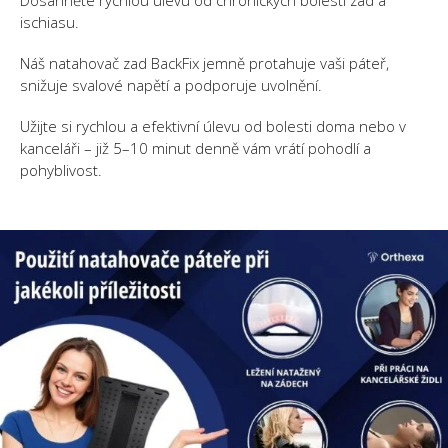
Dosáhněte rychlou úlevu od chronických bolestí zad a
ischiasu.
Náš natahovač zad BackFix jemně protahuje vaši páteř,
snižuje svalové napětí a podporuje uvolnění.
Užijte si rychlou a efektivní úlevu od bolesti doma nebo v
kanceláři – již 5–10 minut denně vám vrátí pohodlí a
pohyblivost.