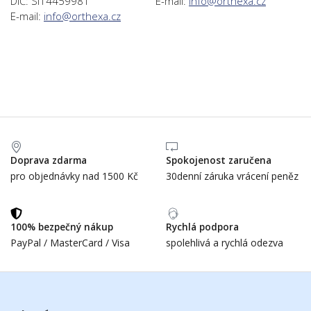
DIČ: SI14459981
E-mail:
info@orthexa.cz
E-mail:
info@orthexa.cz
Doprava zdarma
Spokojenost zaručena
pro objednávky nad 1500 Kč
30denní záruka vrácení peněz
100% bezpečný nákup
Rychlá podpora
PayPal / MasterCard / Visa
spolehlivá a rychlá odezva