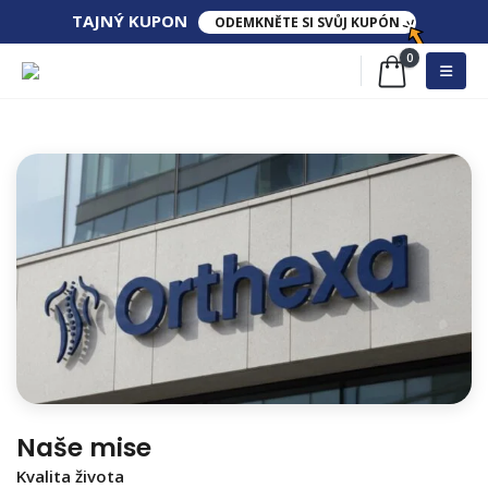
TAJNÝ KUPON​​
ODEMKNĚTE SI SVŮJ KUPÓN
0
Naše mise
Kvalita života