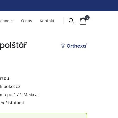
0
chod
O nás
Kontakt
polštář
držbu
 k pokožce
mu polštáři Medical
nečistotami