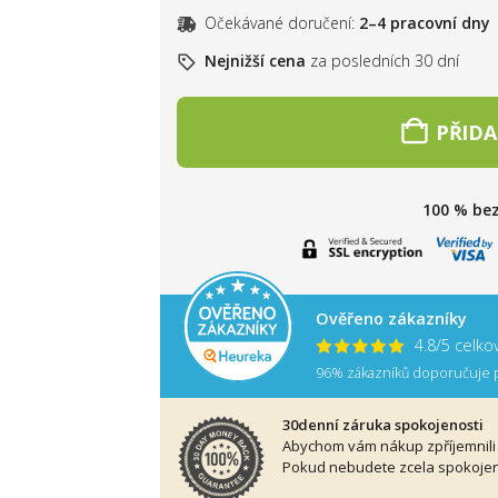
Očekávané doručení:
2–4 pracovní dny
Nejnižší cena
za posledních 30 dní
PŘIDA
100 % be
Ověřeno zákazníky
4.8/5 celk
96% zákazníků doporučuje p
30denní záruka spokojenosti
Abychom vám nákup zpříjemnili 
Pokud nebudete zcela spokojeni