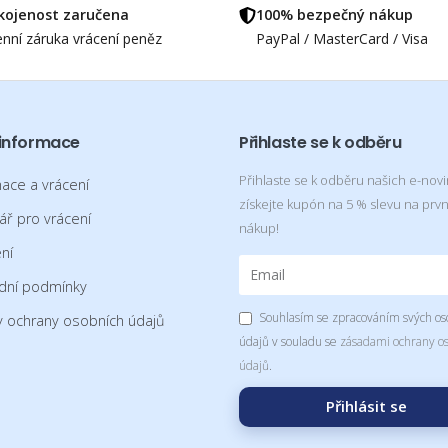
kojenost zaručena
100% bezpečný nákup
nní záruka vrácení peněz
PayPal / MasterCard / Visa
 informace
Přihlaste se k odběru
Přihlaste se k odběru našich e-nov
ace a vrácení
získejte kupón na 5 % slevu na prvn
ář pro vrácení
nákup!
ní
dní podmínky
Souhlasím se zpracováním svých os
 ochrany osobních údajů
údajů v souladu se
zásadami ochrany o
údajů
.
Přihlásit se