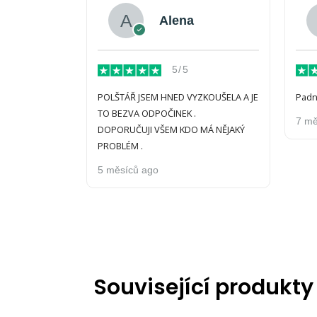
Alena
5/5
POLŠTÁŘ JSEM HNED VYZKOUŠELA A JE
Padne
TO BEZVA ODPOČINEK .
7 mě
DOPORUČUJI VŠEM KDO MÁ NĚJAKÝ
PROBLÉM .
5 měsíců ago
Související produkty