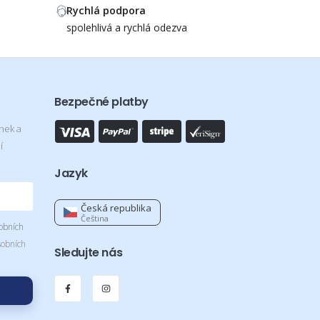
Rychlá podpora
spolehlivá a rychlá odezva
Bezpečné platby
inek a
í
Jazyk
Česká republika
Čeština
obních
sobních
Sledujte nás