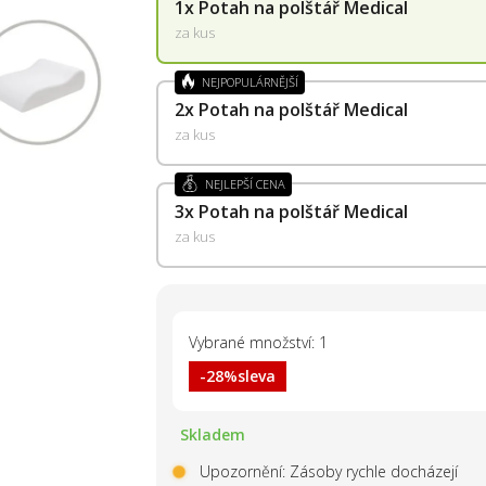
1x
Potah na polštář Medical
za kus
NEJPOPULÁRNĚJŠÍ
2x
Potah na polštář Medical
za kus
NEJLEPŠÍ CENA
3x
Potah na polštář Medical
za kus
Vybrané množství: 1
-28%
sleva
Skladem
Upozornění: Zásoby rychle docházejí