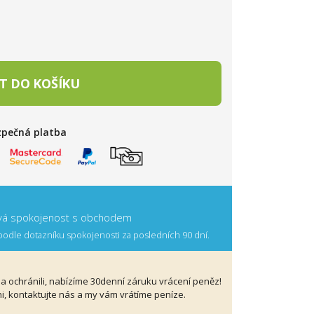
T DO KOŠÍKU
zpečná platba
ová spokojenost s obchodem
odle dotazníku spokojenosti za posledních 90 dní.
a ochránili, nabízíme 30denní záruku vrácení peněz!
, kontaktujte nás a my vám vrátíme peníze.