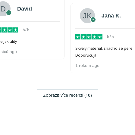
David
Jana K.
5/5
5/5
 jak ulitý
Skvělý materiál, snadno se pere.
síců ago
Doporučuji!
1 rokem ago
Zobrazit více recenzí (10)