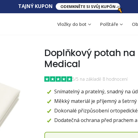
TAJNÝ KUPON​​
ODEMKNĚTE SI SVŮJ KUPÓN
Vložky do bot
Polštáře
Ob
Doplňkový potah na 
Medical
5/5 na základě 8 hodnocení
Snímatelný a pratelný, snadný na ú
Měkký materiál je příjemný a šetrný
Dokonalé přizpůsobení ortopedické
Dodatečná ochrana před prachem a 