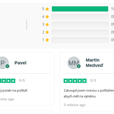
5
1
4
0
3
0
2
0
1
0
Martin
Pavel
Medveď
5/5
5/5
ý potah na polštář.
Zakoupil jsem rovnou s polštáře
abych měl na výměnu
síce ago
3 měsíce ago