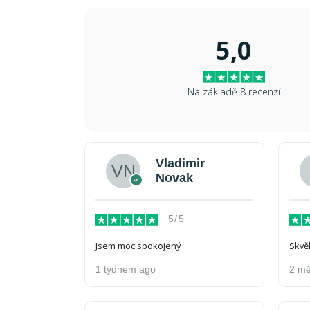
5,0
Na základě 8 recenzí
Vladimir
Novak
5/5
Jsem moc spokojený
Skvěl
1 týdnem ago
2 mě