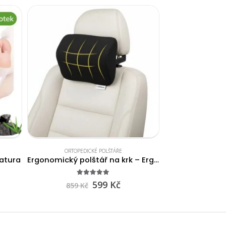
ORTOPEDICKÉ POLŠTÁŘE
ORTOPEDI
Natura
Ergonomický polštář na krk – ErgoLux
5.00
out of 5
4.9
599
Kč
859
Kč
1 359
K