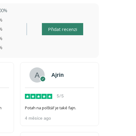
00%
%
%
Přidat recenzi
%
%
Ajrin
5/5
m
Potah na polštář je také fajn.
4 měsíce ago