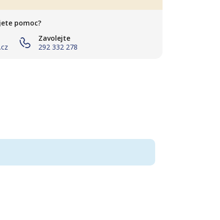
jete pomoc?
Zavolejte
.cz
292 332 278