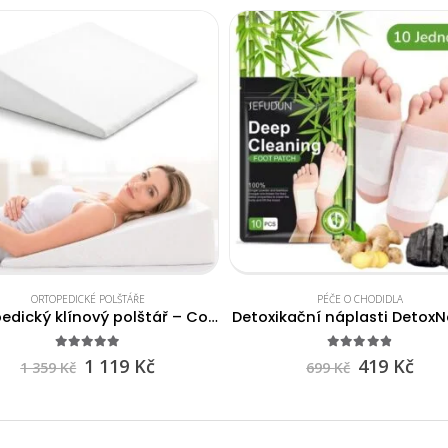
ORTOPEDICKÉ POLŠTÁŘE
PÉČE O CHODIDLA
Ortopedický klínový polštář – ComfortLift
Detoxikační náplasti Detox
4.87
out of 5
4.80
out of 5
1 119
Kč
419
Kč
1 359
Kč
699
Kč